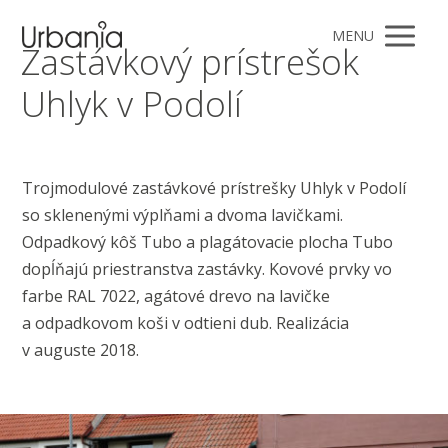
MENU
Zastávkový prístrešok
Uhlyk v Podolí
Trojmodulové zastávkové prístrešky Uhlyk v Podolí
so sklenenými výplňami a dvoma lavičkami.
Odpadkový kôš Tubo a plagátovacie plocha Tubo
dopĺňajú priestranstva zastávky. Kovové prvky vo
farbe RAL 7022, agátové drevo na lavičke
a odpadkovom koši v odtieni dub. Realizácia
v auguste 2018.