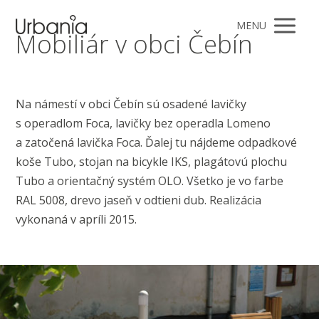
MENU
Mobiliár v obci Čebín
Na námestí v obci Čebín sú osadené lavičky
s operadlom Foca, lavičky bez operadla Lomeno
a zatočená lavička Foca. Ďalej tu nájdeme odpadkové
koše Tubo, stojan na bicykle IKS, plagátovú plochu
Tubo a orientačný systém OLO. Všetko je vo farbe
RAL 5008, drevo jaseň v odtieni dub. Realizácia
vykonaná v apríli 2015.