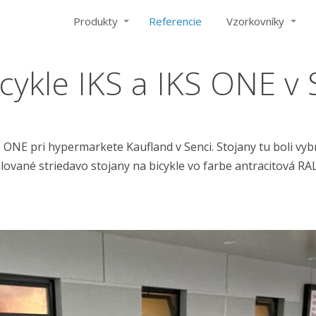
Produkty
Referencie
Vzorkovníky
cykle IKS a IKS ONE v 
S ONE pri hypermarkete Kaufland v Senci. Stojany tu boli vybr
alované striedavo stojany na bicykle vo farbe antracitová R