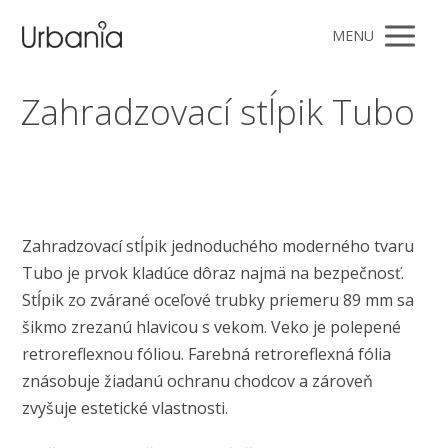
MENU
Zahradzovací stĺpik Tubo
Zahradzovací stĺpik jednoduchého moderného tvaru
Tubo je prvok kladúce dôraz najmä na bezpečnosť.
Stĺpik zo zvárané oceľové trubky priemeru 89 mm sa
šikmo zrezanú hlavicou s vekom. Veko je polepené
retroreflexnou fóliou. Farebná retroreflexná fólia
znásobuje žiadanú ochranu chodcov a zároveň
zvyšuje estetické vlastnosti.